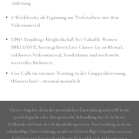
Anleitung
6 Workbooks als Ergänzung zur Tiefenarbeit mit dem
Videomaterial
UND: Einjährige Mitgliedschaft bei Valuable Women
INKLUSIVE, hierzu gehören Live Classes (2x im Monat),
exklusives Videomaterial, Sonderkurse und noch mehr
wertvoller Mehrwert.
Live Calls im intensiv Training in der Gruppenbetreuung
(Masterclass) – zweimal monatlich
Dieses Angebot dient der persönlichen Entwicklung und stellt keine
psychologische oder therapeutische Behandlung dar. Es ist keine
Heilkunde im Sinne des Heilpraktikergesetzes. Das Coaching ist keine
schulmäßige Unterrichtung, sondern ein freiwilliger Impulsprozess zur
Reflexion und Potenzialentfaltung. Es handelt sich nicht um einen