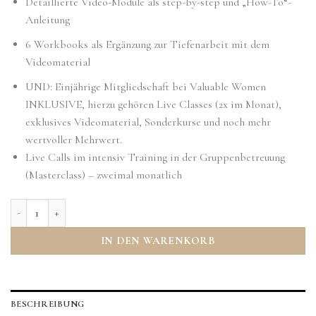
Detaillierte Video-Module als step-by-step und „How-To“-
Anleitung
6 Workbooks als Ergänzung zur Tiefenarbeit mit dem
Videomaterial
UND: Einjährige Mitgliedschaft bei Valuable Women
INKLUSIVE, hierzu gehören Live Classes (2x im Monat),
exklusives Videomaterial, Sonderkurse und noch mehr
wertvoller Mehrwert.
Live Calls im intensiv Training in der Gruppenbetreuung
(Masterclass) – zweimal monatlich
Valuable Women- dein Potenzial1.0 - Regular Online-Coaching Menge
IN DEN WARENKORB
BESCHREIBUNG