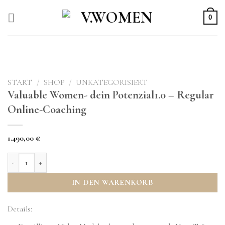
Zum
Inhalt
0
springen
START
/
SHOP
/
UNKATEGORISIERT
Valuable Women- dein Potenzial1.0 – Regular
Online-Coaching
1.490,00
€
Valuable Women- dein Potenzial1.0 - Regular Online-Coaching Menge
IN DEN WARENKORB
Details: